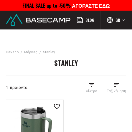
FINAL SALE up to -50%
ΑΓΟΡΑΣΤΕ ΕΔΩ
Μενού
Προφίλ
Αναζήτηση
Αγαπημένα
Καροτσάκι
BLOG
GR
Начало
Μάρκες
Stanley
STANLEY
1
προϊόντα
Φίλτρα
Ταξινόμηση