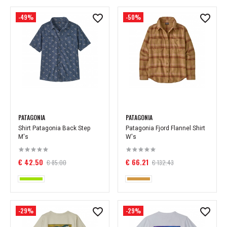
-49%
-50%
PATAGONIA
PATAGONIA
Shirt Patagonia Back Step
Patagonia Fjord Flannel Shirt
M's
W's
€ 42.50
€ 66.21
€ 85.00
€ 132.43
-29%
-29%