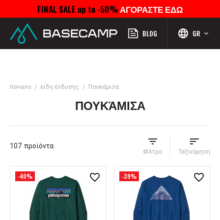
FINAL SALE up to -50%
ΑΓΟΡΑΣΤΕ ΕΔΩ
Μενού
Προφίλ
Αναζήτηση
Αγαπημένα
Καροτσάκι
BLOG
GR
Начало
είδη ένδυσης
Πουκάμισα
ΠΟΥΚΆΜΙΣΑ
107
προϊόντα
Φίλτρα
Ταξινόμηση
-40%
-39%