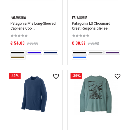
PATAGONIA
PATAGONIA
Patagonia M's Long-Sleeved
Patagonia LS Chouinard
Capilene Cool...
Crest Responsibili-Tee...
€ 54.00
€ 30.37
€ 90.00
€ 50.62
-40%
-39%