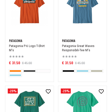
PATAGONIA
PATAGONIA
Patagonia P-6 Logo T-Shirt
Patagonia Great Waves
M's
Responsibili-Tee M's
€ 31.50
€ 31.50
€ 45.00
€ 45.00
-29%
-29%