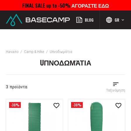
FINAL SALE up to -50%
ΑΓΟΡΑΣΤΕ ΕΔΩ
Μενού
Προφίλ
Αναζήτηση
Αγαπημένα
Καροτσάκι
BLOG
GR
Начало
Camp & Hike
Uπνοδωμάτια
UΠΝΟΔΩΜΆΤΙΑ
3
προϊόντα
Ταξινόμηση
-30%
-30%