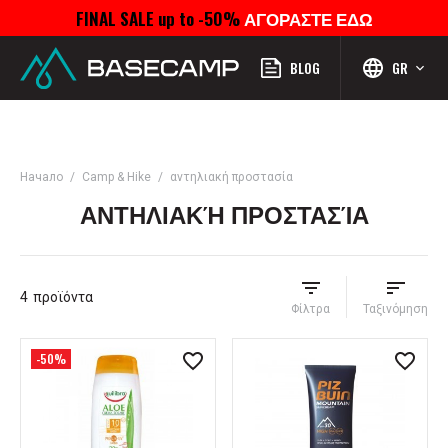
FINAL SALE up to -50%
ΑΓΟΡΑΣΤΕ ΕΔΩ
Μενού
Προφίλ
Αναζήτηση
Αγαπημένα
Καροτσάκι
BLOG
GR
Начало
Camp & Hike
αντηλιακή προστασία
ΑΝΤΗΛΙΑΚΉ ΠΡΟΣΤΑΣΊΑ
4
προϊόντα
Φίλτρα
Ταξινόμηση
-50%