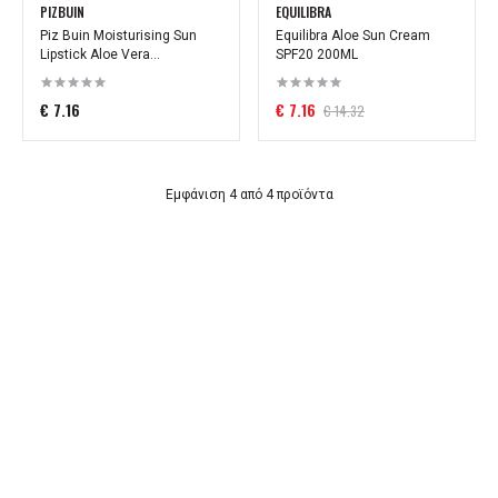
PIZBUIN
EQUILIBRA
Piz Buin Moisturising Sun
Equilibra Aloe Sun Cream
Lipstick Aloe Vera...
SPF20 200ML
€ 7.16
€ 7.16
€ 14.32
Εμφάνιση 4 από 4 προϊόντα