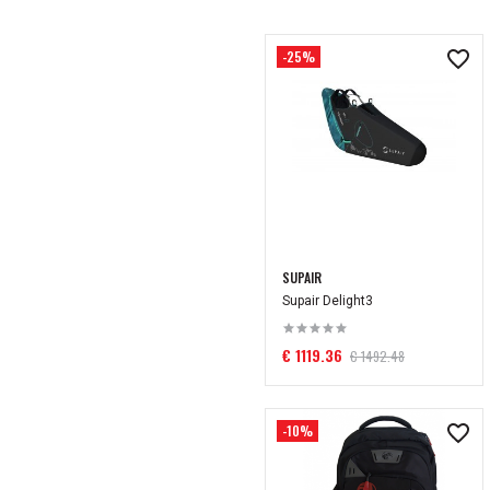
-25%
SUPAIR
Supair Delight3
€ 1119.36
€ 1492.48
-10%