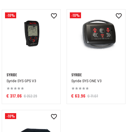
-10%
-10%
SYRIDE
SYRIDE
Syride SYS GPS V3
Syride SYS ONE V3
€ 317.06
€ 63.96
€ 352.29
€ 71.07
-10%