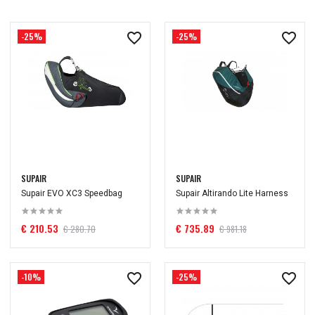
-25%
-25%
SUPAIR
SUPAIR
Supair EVO XC3 Speedbag
Supair Altirando Lite Harness
€ 210.53
€ 735.89
€ 280.70
€ 981.18
-10%
-25%