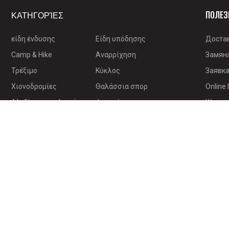
ΚΑΤΗΓΟΡΊΕΣ
ПОЛЕЗ
είδη ένδυσης
Είδη υπόδησης
Доста
Camp & Hike
Αναρρίχηση
Замян
Τρέξιμο
Κύκλος
Заявка
Χιονοδρομίες
Θαλάσσια σπορ
Online 
Αλεξίπτωτο πλαγιάς
Φαγητό
Warran
ηλεκτρονική
Επιβίωση
Βιβλία
Πώληση