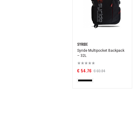
SYRIDE
Syride Multipocket Backpack
– 32L
€ 54.76
€ 60.84