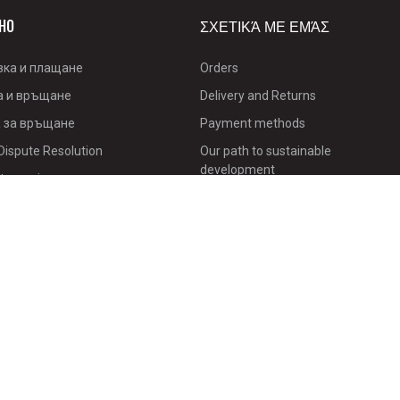
НО
ΣΧΕΤΙΚΆ ΜΕ ΕΜΆΣ
вка и плащане
Orders
а и връщане
Delivery and Returns
 за връщане
Payment methods
Dispute Resolution
Our path to sustainable
development
ty service
Loyalty Program