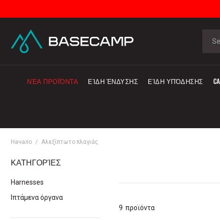
ΝΈΑ ΠΡΟΪΌΝΤΑ
ΕΊΔΗ ΈΝΔΥΣΗΣ
ΕΊΔΗ ΥΠΌΔΗΣΗΣ
CA
Начало
Αλεξίπτωτο πλαγιάς
ΚΑΤΗΓΟΡΊΕΣ
Harnesses
Ιπτάμενα όργανα
9
προϊόντα