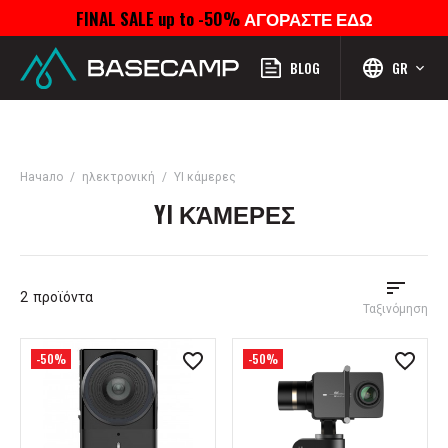
FINAL SALE up to -50%
ΑΓΟΡΑΣΤΕ ΕΔΩ
Μενού
Προφίλ
Αναζήτηση
Αγαπημένα
Καροτσάκι
BLOG
GR
Начало
ηλεκτρονική
YI κάμερες
YI ΚΆΜΕΡΕΣ
2
προϊόντα
Ταξινόμηση
-50%
-50%