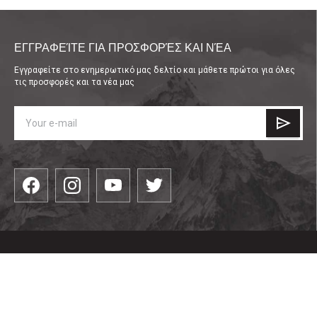
ΕΓΓΡΑΦΕΊΤΕ ΓΙΑ ΠΡΟΣΦΟΡΈΣ ΚΑΙ ΝΈΑ
Εγγραφείτε στο ενημερωτικό μας δελτίο και μάθετε πρώτοι για όλες
τις προσφορές και τα νέα μας
КАТЕГОРИИ
είδη ένδυσης
ПОЛЕЗНО
Είδη υπόδησης