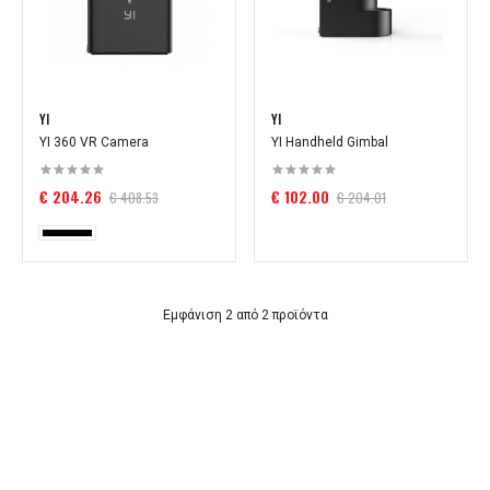
YI
YI
YI 360 VR Camera
YI Handheld Gimbal
€ 204.26
€ 102.00
€ 408.53
€ 204.01
Εμφάνιση 2 από 2 προϊόντα