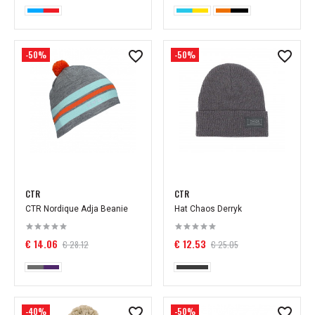
-50%
-50%
CTR
CTR
CTR Nordique Adja Beanie
Hat Chaos Derryk
€ 14.06
€ 12.53
€ 28.12
€ 25.05
-40%
-50%