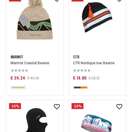
MARMOT
CTR
Marmot Coastal Beanie
CTR Nordique Ivar Beanie
€ 24.24
€ 14.06
€ 40.39
€ 28.12
-50%
-50%