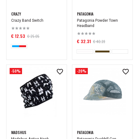
CRAZY
PATAGONIA
Crazy Band Switch
Patagonia Powder Town
Headband
€ 12.53
€ 25.05
€ 32.31
€ 40.39
-50%
-20%
MADSHUS
PATAGONIA