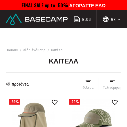
FINAL SALE up to -50%
ΑΓΟΡΑΣΤΕ ΕΔΩ
Μενού
Προφίλ
Αναζήτηση
Αγαπημένα
Καροτσάκι
BLOG
GR
Начало
είδη ένδυσης
Καπέλα
ΚΑΠΈΛΑ
49
προϊόντα
Φίλτρα
Ταξινόμηση
-20%
-20%