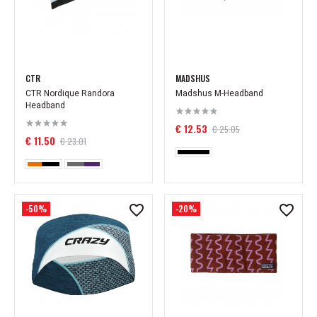
CTR
MADSHUS
CTR Nordique Randora
Madshus M-Headband
Headband
€ 12.53
€ 25.05
€ 11.50
€ 23.01
-50%
-20%