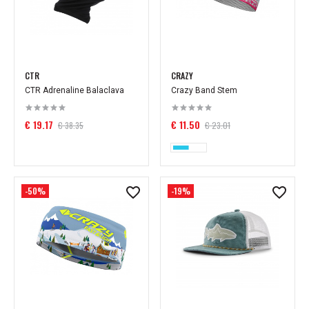
CTR
CRAZY
CTR Adrenaline Balaclava
Crazy Band Stem
€ 19.17
€ 11.50
€ 38.35
€ 23.01
-50%
-19%