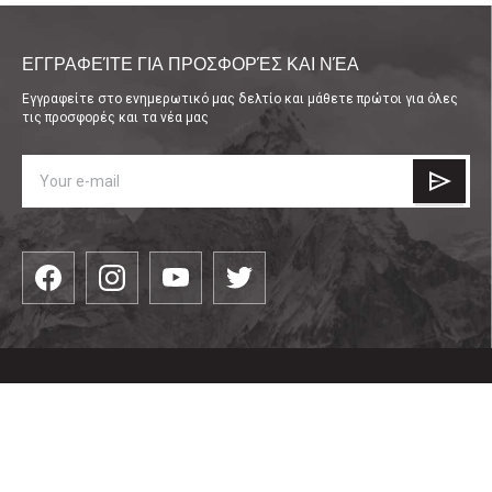
ΕΓΓΡΑΦΕΊΤΕ ΓΙΑ ΠΡΟΣΦΟΡΈΣ ΚΑΙ ΝΈΑ
Εγγραφείτε στο ενημερωτικό μας δελτίο και μάθετε πρώτοι για όλες
τις προσφορές και τα νέα μας
КАТЕГОРИИ
είδη ένδυσης
ПОЛЕЗНО
Είδη υπόδησης