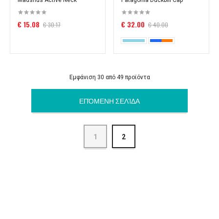
Madshus Active Neck
Patagonia Duckbill Cap
€ 15.08
€ 32.00
€ 30.17
€ 40.00
Εμφάνιση 30 από 49 προϊόντα
ΕΠΌΜΕΝΗ ΣΕΛΊΔΑ
1
2