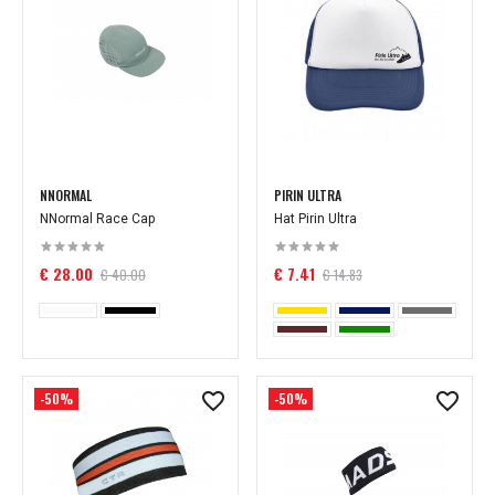
NNORMAL
PIRIN ULTRA
NNormal Race Cap
Hat Pirin Ultra
€ 28.00
€ 7.41
€ 40.00
€ 14.83
-50%
-50%