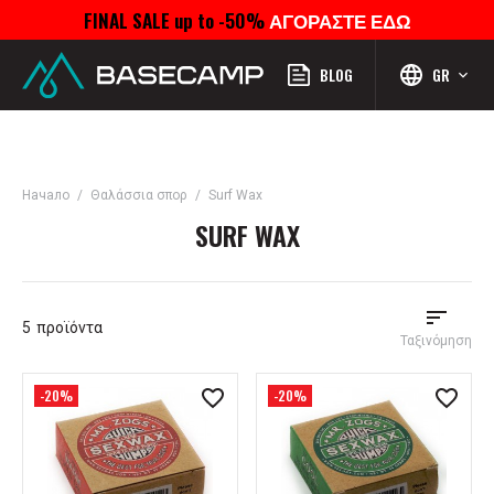
FINAL SALE up to -50%
ΑΓΟΡΑΣΤΕ ΕΔΩ
Μενού
Προφίλ
Αναζήτηση
Αγαπημένα
Καροτσάκι
BLOG
GR
Начало
Θαλάσσια σπορ
Surf Wax
SURF WAX
5
προϊόντα
Ταξινόμηση
-20%
-20%