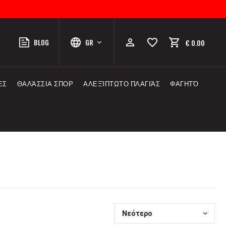
BLOG
GR
€ 0.00
ΕΣ
ΘΑΛΆΣΣΙΑ ΣΠΟΡ
ΑΛΕΞΊΠΤΩΤΟ ΠΛΑΓΙΆΣ
ΦΑΓΗΤΌ
Νεότερο