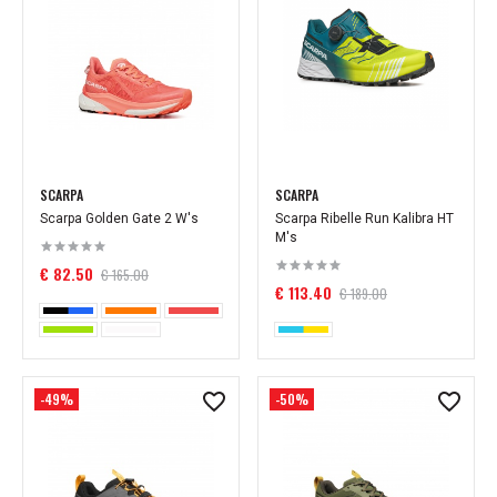
SCARPA
SCARPA
Scarpa Golden Gate 2 W's
Scarpa Ribelle Run Kalibra HT
M's
€ 82.50
€ 165.00
€ 113.40
€ 189.00
-49%
-50%