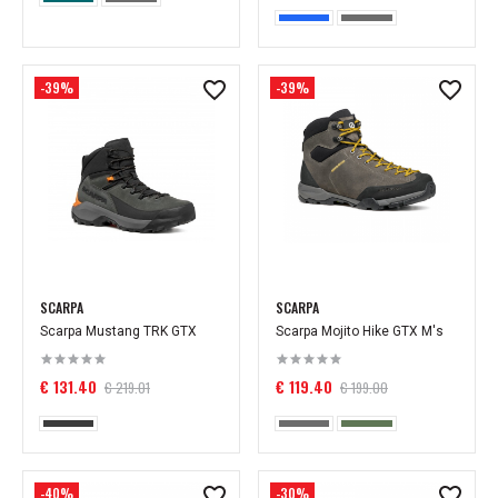
-39%
-39%
SCARPA
SCARPA
Scarpa Mustang TRK GTX
Scarpa Mojito Hike GTX M's
€ 131.40
€ 119.40
€ 219.01
€ 199.00
-40%
-30%