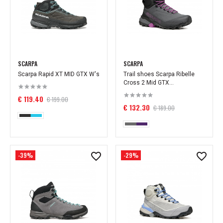
SCARPA
SCARPA
Scarpa Rapid XT MID GTX W's
Trail shoes Scarpa Ribelle
Cross 2 Mid GTX...
€ 119.40
€ 199.00
€ 132.30
€ 189.00
-39%
-29%