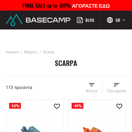
FINAL SALE up to -50%
ΑΓΟΡΑΣΤΕ ΕΔΩ
Μενού
Προφίλ
Αναζήτηση
Αγαπημένα
Καροτσάκι
BLOG
GR
Начало
Μάρκες
Scarpa
SCARPA
113
προϊόντα
Φίλτρα
Ταξινόμηση
-50%
-40%