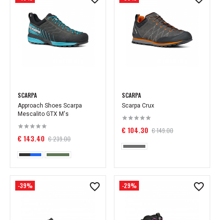
SCARPA
SCARPA
Approach Shoes Scarpa
Scarpa Crux
Mescalito GTX M's
€ 104.30
€ 149.00
€ 143.40
€ 239.00
-39%
-29%