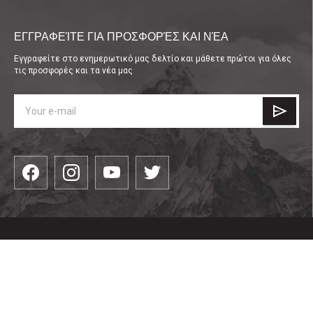
ΕΓΓΡΑΦΕΊΤΕ ΓΙΑ ΠΡΟΣΦΟΡΈΣ ΚΑΙ ΝΈΑ
Εγγραφείτε στο ενημερωτικό μας δελτίο και μάθετε πρώτοι για όλες
τις προσφορές και τα νέα μας
КАТЕГОРИИ
είδη ένδυσης
ПОЛЕЗНО
Είδη υπόδησης