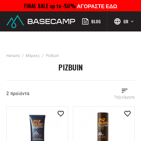
FINAL SALE up to -50%
ΑΓΟΡΑΣΤΕ ΕΔΩ
Μενού
Προφίλ
Αναζήτηση
Αγαπημένα
Καροτσάκι
BLOG
GR
Начало
Μάρκες
PizBuin
PIZBUIN
2
προϊόντα
Ταξινόμηση