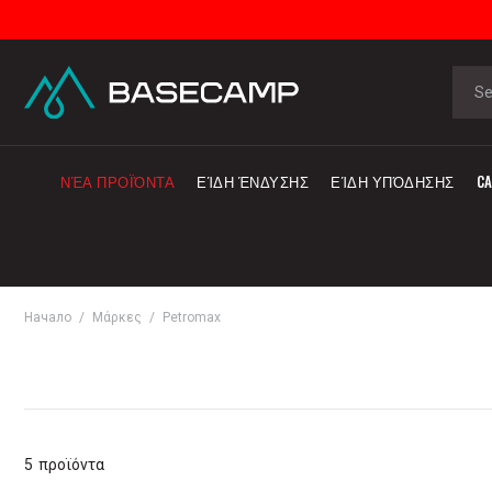
ΝΈΑ ΠΡΟΪΌΝΤΑ
ΕΊΔΗ ΈΝΔΥΣΗΣ
ΕΊΔΗ ΥΠΌΔΗΣΗΣ
CA
Начало
Μάρκες
Petromax
5
προϊόντα