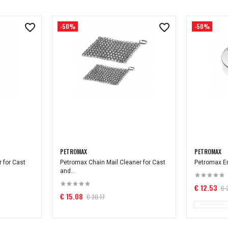
-50%
-50%
PETROMAX
PETROMAX
 for Cast
Petromax Chain Mail Cleaner for Cast
Petromax En
and...
€ 12.53
€ 
€ 15.08
€ 30.17