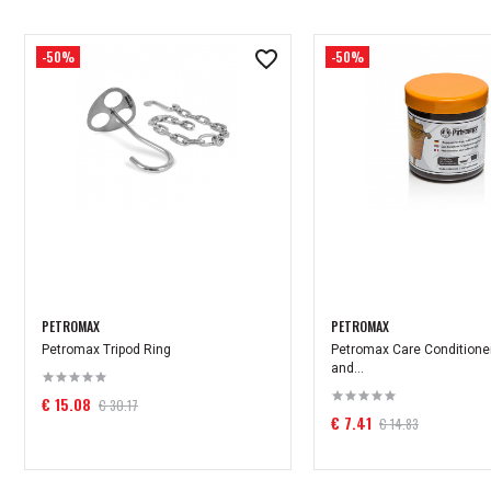
-50%
-50%
PETROMAX
PETROMAX
Petromax Tripod Ring
Petromax Care Conditioner
and...
€ 15.08
€ 30.17
€ 7.41
€ 14.83