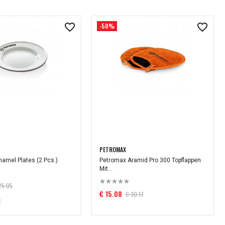
-50%
PETROMAX
amel Plates (2 Pcs.)
Petromax Aramid Pro 300 Topflappen
Mit...
25.05
€ 15.08
€ 30.17