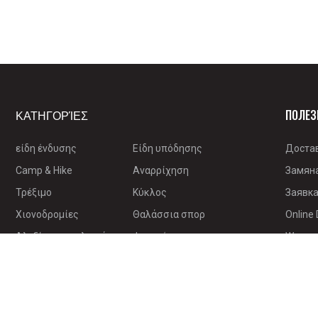
ΚΑΤΗΓΟΡΊΕΣ
ПОЛЕЗ
είδη ένδυσης
Είδη υπόδησης
Доста
Camp & Hike
Αναρρίχηση
Замян
Τρέξιμο
Κύκλος
Заявка
Χιονοδρομίες
Θαλάσσια σπορ
Online 
Αλεξίπτωτο πλαγιάς
Φαγητό
Warran
ηλεκτρονική
Επιβίωση
Βιβλία
Πώληση