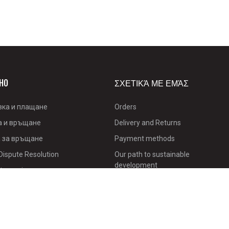
НО
ΣΧΕΤΙΚΆ ΜΕ ΕΜΆΣ
вка и плащане
Orders
а и връщане
Delivery and Returns
 за връщане
Payment methods
Dispute Resolution
Our path to sustainable
development
ty service
Loyalty Program