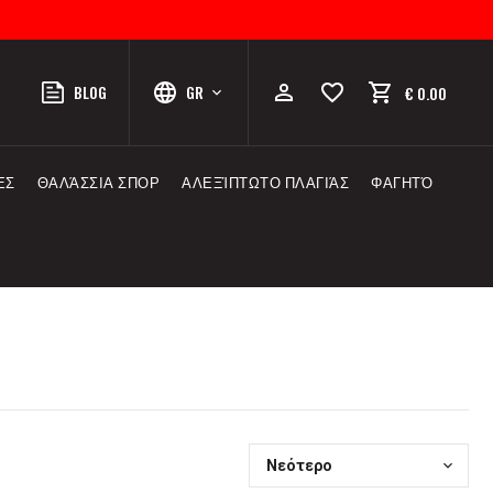
BLOG
GR
€ 0.00
ΕΣ
ΘΑΛΆΣΣΙΑ ΣΠΟΡ
ΑΛΕΞΊΠΤΩΤΟ ΠΛΑΓΙΆΣ
ΦΑΓΗΤΌ
Νεότερο