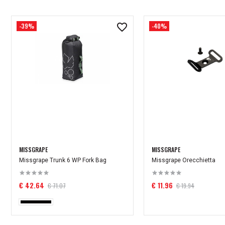
-39%
-40%
MISSGRAPE
MISSGRAPE
Missgrape Trunk 6 WP Fork Bag
Missgrape Orecchietta
€ 42.64
€ 11.96
€ 71.07
€ 19.94