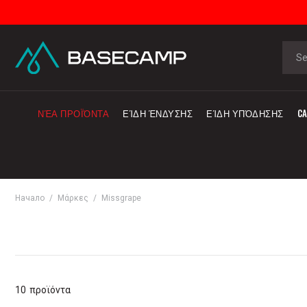
ΝΈΑ ΠΡΟΪΌΝΤΑ
ΕΊΔΗ ΈΝΔΥΣΗΣ
ΕΊΔΗ ΥΠΌΔΗΣΗΣ
CA
Начало
Μάρκες
Missgrape
10
προϊόντα