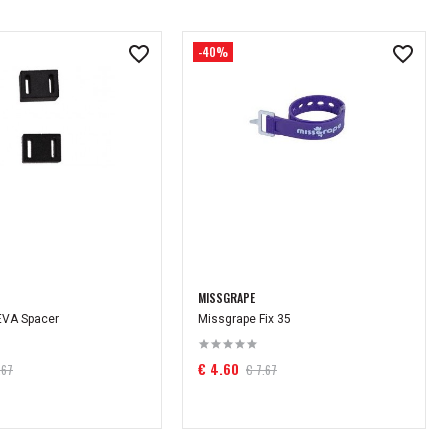
-40%
MISSGRAPE
EVA Spacer
Missgrape Fix 35
€ 4.60
.67
€ 7.67