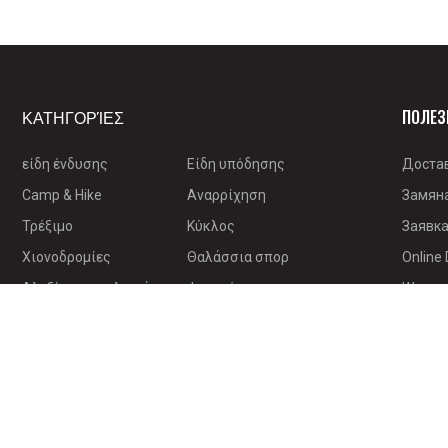
ΚΑΤΗΓΟΡΊΕΣ
ПОЛЕЗ
είδη ένδυσης
Είδη υπόδησης
Доста
Camp & Hike
Αναρρίχηση
Замян
Τρέξιμο
Κύκλος
Заявка
Χιονοδρομίες
Θαλάσσια σπορ
Online 
Αλεξίπτωτο πλαγιάς
Φαγητό
Warran
ηλεκτρονική
Επιβίωση
Βιβλία
Πώληση