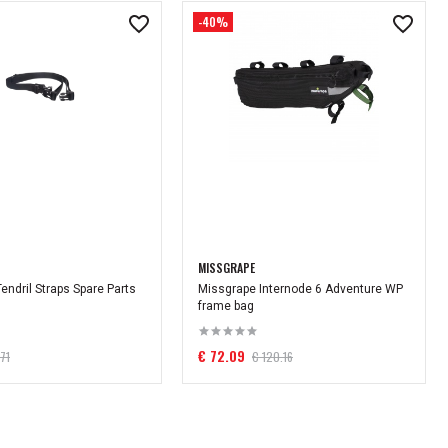
-40%
MISSGRAPE
endril Straps Spare Parts
Missgrape Internode 6 Adventure WP
frame bag
€ 72.09
.71
€ 120.16