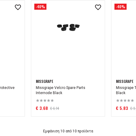
-40%
-40%
MISSGRAPE
MISSGRAPE
rotective
Missgrape Velcro Spare Parts
Missgrape T
Internode Black
Black
€ 3.68
€ 5.83
€ 6.14
€ 9
Εμφάνιση 10 από 10 προϊόντα