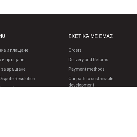
НО
ΣΧΕΤΙΚΆ ΜΕ ΕΜΆΣ
вка и плащане
Orders
а и връщане
Delivery and Returns
 за връщане
Payment methods
Dispute Resolution
Our path to sustainable
development
ty service
Loyalty Program