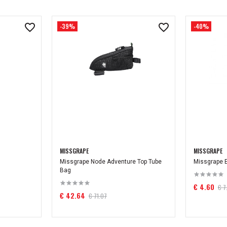
-39%
-40%
MISSGRAPE
MISSGRAPE
Missgrape Node Adventure Top Tube
Missgrape 
Bag
€ 4.60
€ 7
€ 42.64
€ 71.07