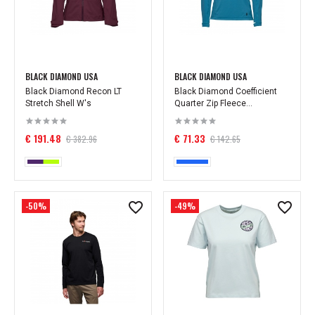
BLACK DIAMOND USA
BLACK DIAMOND USA
Black Diamond Recon LT
Black Diamond Coefficient
Stretch Shell W's
Quarter Zip Fleece...
€ 191.48
€ 71.33
€ 382.96
€ 142.65
-50%
-49%