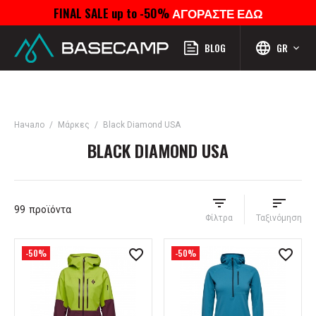
FINAL SALE up to -50%
ΑΓΟΡΑΣΤΕ ΕΔΩ
Μενού
Προφίλ
Αναζήτηση
Αγαπημένα
Καροτσάκι
BLOG
GR
Начало
Μάρκες
Black Diamond USA
BLACK DIAMOND USA
99
προϊόντα
Φίλτρα
Ταξινόμηση
-50%
-50%