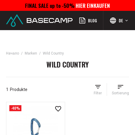
FINAL SALE up to -50%
HIER EINKAUFEN
Menü
Profil
Suchen
Favoriten
Warenkorb
BLOG
DE
Начало
Marken
Wild Country
WILD COUNTRY
1
Produkte
Filter
Sortierung
-40%