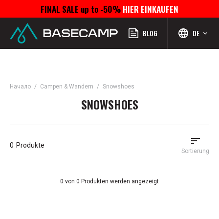
FINAL SALE up to -50%
HIER EINKAUFEN
Menü
Profil
Suchen
Favoriten
Warenkorb
BLOG
DE
Начало
Campen & Wandern
Snowshoes
SNOWSHOES
0
Produkte
Sortierung
0 von 0 Produkten werden angezeigt