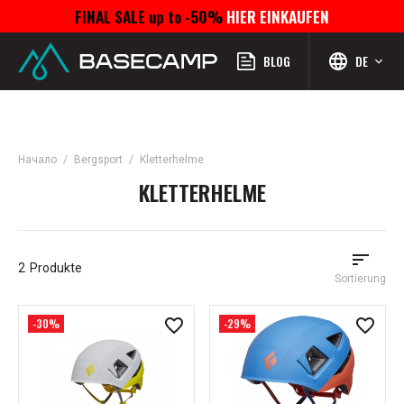
FINAL SALE up to -50%
HIER EINKAUFEN
Menü
Profil
Suchen
Favoriten
Warenkorb
BLOG
DE
Начало
Bergsport
Kletterhelme
KLETTERHELME
2
Produkte
Sortierung
-30%
-29%