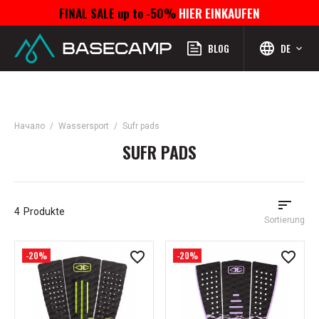
FINAL SALE up to -50%
HIER EINKAUFEN
Menü
Profil
Suchen
Favoriten
Warenkorb
BLOG
DE
Начало
Wassersport
Sufr pads
SUFR PADS
4
Produkte
Sortierung
-20%
-20%