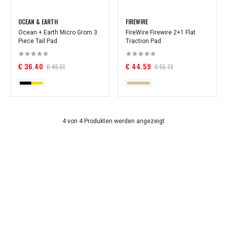
OCEAN & EARTH
FIREWIRE
Ocean + Earth Micro Grom 3
FireWire Firewire 2+1 Flat
Piece Tail Pad
Traction Pad
€ 36.40
€ 44.59
€ 45.51
€ 55.73
4 von 4 Produkten werden angezeigt