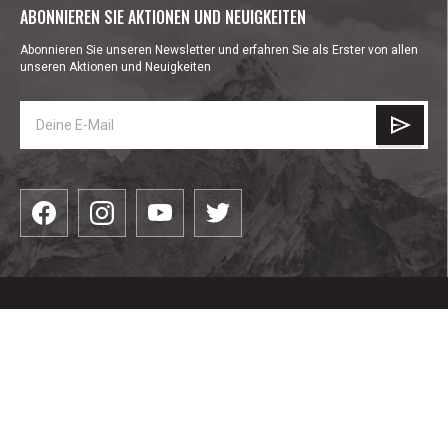
ABONNIEREN SIE AKTIONEN UND NEUIGKEITEN
Abonnieren Sie unseren Newsletter und erfahren Sie als Erster von allen
unseren Aktionen und Neuigkeiten
КАТЕГОРИИ
Bekleidung
ПОЛЕЗНО
Schuhe
Campen & Wandern
Доставка и плащане
Bergsport