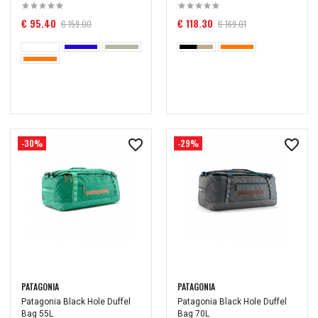
€ 95.40
€ 118.30
€ 159.00
€ 169.01
-30%
-29%
PATAGONIA
PATAGONIA
Patagonia Black Hole Duffel
Patagonia Black Hole Duffel
Bag 55L
Bag 70L