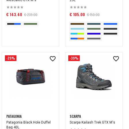
Mescalito GTX M's
25L
€ 143.40
€ 105.00
€ 239.00
€ 150.00
-29%
-39%
PATAGONIA
SCARPA
Patagonia Black Hole Duffel
Scarpa Kailash Trek GTX M's
Bag 40L