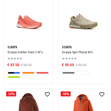
SCARPA
SCARPA
Scarpa Golden Gate 2 W's
Scarpa Spin Planet M's
€ 82.50
€ 95.40
€ 165.00
€ 159.00
-50%
-40%