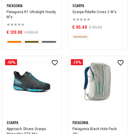
PATAGONIA
SCARPA
Patagonia R1 Ultralight Hoody
Scarpa Ribelle Cross 2 W's
M's
€ 95.40
€ 159.00
€ 120.00
€ 200.01
-40%
-29%
SCARPA
PATAGONIA
Approach Shoes Scarpa
Patagonia Black Hole Pack