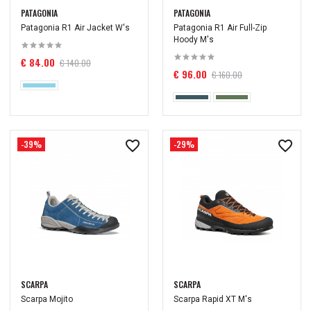
PATAGONIA
PATAGONIA
Patagonia R1 Air Jacket W's
Patagonia R1 Air Full-Zip
Hoody M's
€ 84.00
€ 140.00
€ 96.00
€ 160.00
-39%
-29%
SCARPA
SCARPA
Scarpa Mojito
Scarpa Rapid XT M's