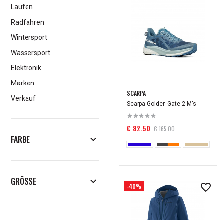
Laufen
Radfahren
Wintersport
Wassersport
Elektronik
Marken
SCARPA
Verkauf
Scarpa Golden Gate 2 M's
€ 82.50
€ 165.00
FARBE
GRÖSSE
-40%
XS
S
M
L