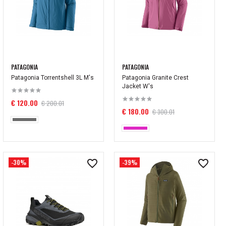
PATAGONIA
PATAGONIA
Patagonia Torrentshell 3L M's
Patagonia Granite Crest
Jacket W's
€ 120.00
€ 200.01
€ 180.00
€ 300.01
-30%
-39%