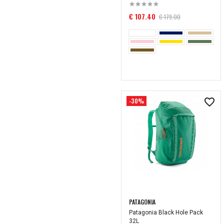
€ 107.40
€ 179.00
-30%
PATAGONIA
Patagonia Black Hole Pack
32L