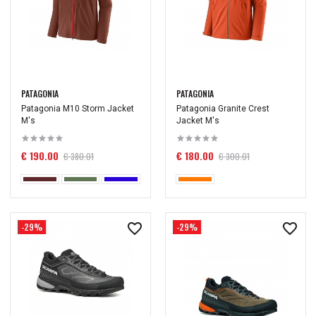
PATAGONIA
PATAGONIA
Patagonia M10 Storm Jacket
Patagonia Granite Crest
M's
Jacket М's
€ 190.00
€ 180.00
€ 380.01
€ 300.01
-29%
-29%