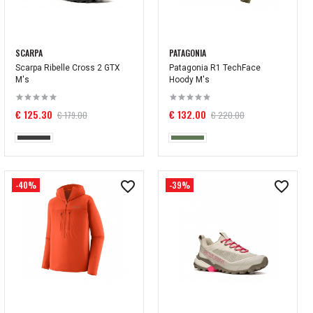
SCARPA
PATAGONIA
Scarpa Ribelle Cross 2 GTX
Patagonia R1 TechFace
M's
Hoody M's
€ 125.30
€ 132.00
€ 179.00
€ 220.00
-40%
-39%