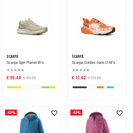
SCARPA
SCARPA
Scarpa Spin Planet W's
Scarpa Golden Gate LT M's
€ 95.40
€ 77.40
€ 159.00
€ 129.00
-40%
-40%