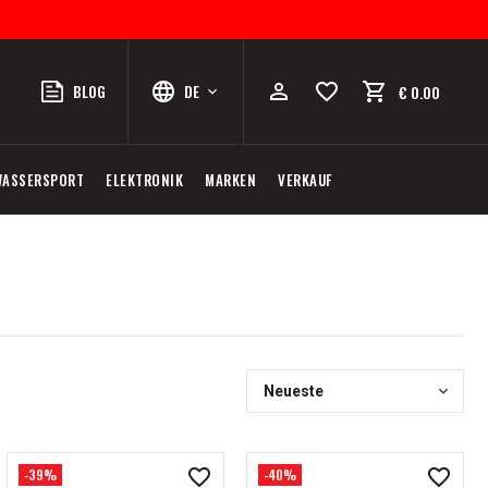
BLOG
DE
€ 0.00
WASSERSPORT
ELEKTRONIK
MARKEN
VERKAUF
Neueste
-39%
-40%