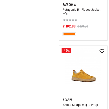
PATAGONIA
Patagonia R1 Fleece Jacket
M's
€ 102.00
€ 170.00
-40%
SCARPA
Shoes Scarpa Mojito Wrap