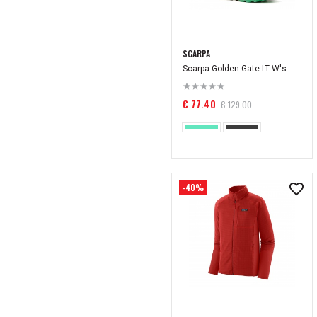
42 2/3
43
43 1/2
43 1/3
SCARPA
44
44 1/2
Scarpa Golden Gate LT W's
44 2/3
45
45 1/2
45 1/3
€ 77.40
€ 129.00
46
46 1/2
47
47 1/3
48
-40%