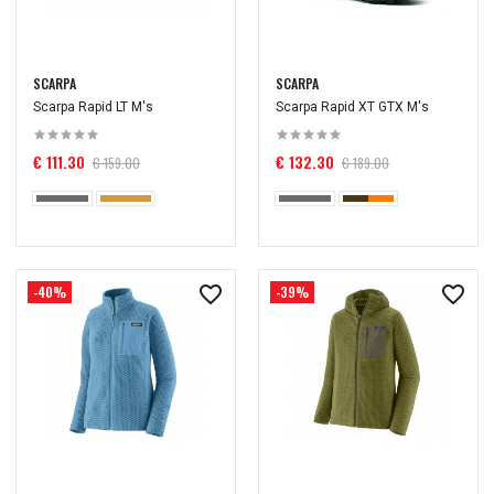
SCARPA
SCARPA
Scarpa Rapid LT M's
Scarpa Rapid XT GTX M's
€ 111.30
€ 132.30
€ 159.00
€ 189.00
-40%
-39%