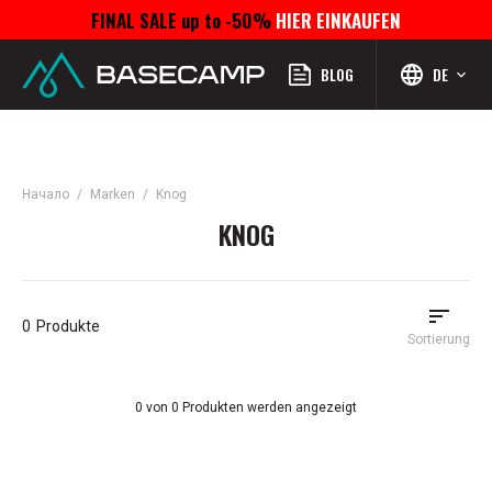
FINAL SALE up to -50%
HIER EINKAUFEN
Menü
Profil
Suchen
Favoriten
Warenkorb
BLOG
DE
Начало
Marken
Knog
KNOG
0
Produkte
Sortierung
0 von 0 Produkten werden angezeigt