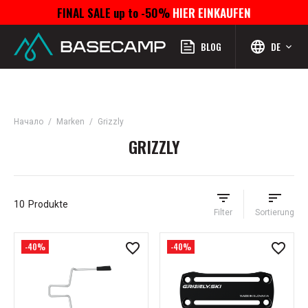
FINAL SALE up to -50%
HIER EINKAUFEN
Menü
Profil
Suchen
Favoriten
Warenkorb
BLOG
DE
Начало
Marken
Grizzly
GRIZZLY
10
Produkte
Filter
Sortierung
-40%
-40%