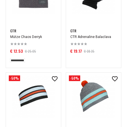
CTR
CTR
Mütze Chaos Derryk
CTR Adrenaline Balaclava
€ 12.53
€ 19.17
€ 25.05
€ 38.35
-50%
-50%