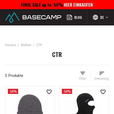
FINAL SALE up to -50%
HIER EINKAUFEN
Menü
Profil
Suchen
Favoriten
Warenkorb
BLOG
DE
Начало
Marken
CTR
CTR
5
Produkte
Filter
Sortierung
-50%
-50%