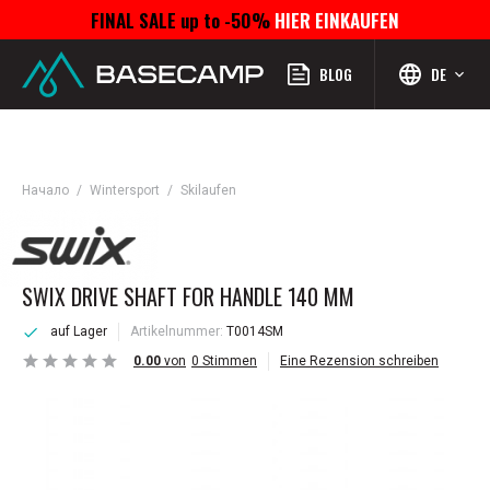
FINAL SALE up to -50%
HIER EINKAUFEN
Menü
Profil
Suchen
Favoriten
Warenkorb
BLOG
DE
Начало
Wintersport
Skilaufen
SWIX DRIVE SHAFT FOR HANDLE 140 MM
auf Lager
Artikelnummer:
T0014SM
0.00
von
0
Stimmen
Eine Rezension schreiben