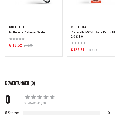
ROTTEFELLA
ROTTEFELLA
Rottefella Rollerski Skate
Rottefella MOVE Race Kit for N
2.0 & 3.0
€ 49.52
€ 76.18
€ 122.64
€ 188.67
BEWERTUNGEN (0)
0
0 Bewertungen
5 Sterne
0