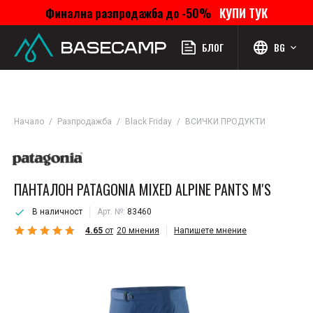
Финална разпродажба до -50%
КУПИ ТУК
Меню
Профил
Търсене
Любими
Количка
БЛОГ
BG
Начало
Разпродажба
Black Friday
ВСИЧКИ ПРОДУКТИ
ПАНТАЛОН PATAGONIA MIXED ALPINE PANTS M'S
В наличност
Арт. №:
83460
4.65
от
20
мнения
Напишете мнение