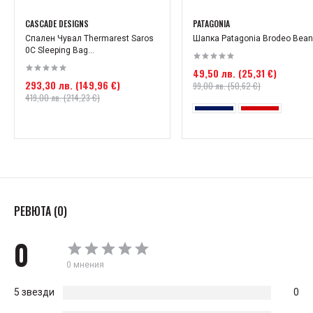
CASCADE DESIGNS
PATAGONIA
Спален Чувал Thermarest Saros
Шапка Patagonia Brodeo Bean
0C Sleeping Bag...
49,50 лв. (25,31 €)
293,30 лв. (149,96 €)
99,00 лв. (50,62 €)
419,00 лв. (214,23 €)
РЕВЮТА (0)
0
0 мнения
5 звезди
0