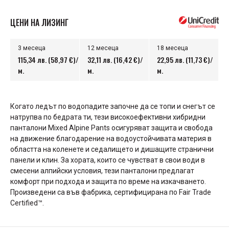
ЦЕНИ НА ЛИЗИНГ
3 месеца
12 месеца
18 месеца
115,34 лв. (58,97 €)/
32,11 лв. (16,42 €)/
22,95 лв. (11,73 €)/
м.
м.
м.
Когато ледът по водопадите започне да се топи и снегът се
натрупва по бедрата ти, тези високоефективни хибридни
панталони Mixed Alpine Pants осигуряват защита и свобода
на движение благодарение на водоустойчивата материя в
областта на коленете и седалището и дишащите странични
панели и клин. За хората, които се чувстват в свои води в
смесени алпийски условия, тези панталони предлагат
комфорт при подхода и защита по време на изкачването.
Произведени са във фабрика, сертифицирана по Fair Trade
Certified™.