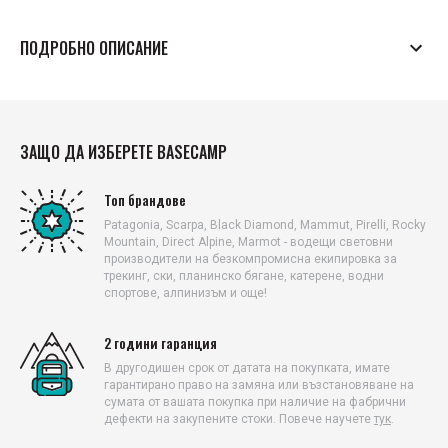
ПОДРОБНО ОПИСАНИЕ
Арт. №: 83460
Хибридна защита от буря
Водоустойчивите панели отпред се простират от талията до
ЗАЩО ДА ИЗБЕРЕТЕ BASECAMP
под коляното, а отзад – през седалището до над коляното,
като осигуряват защита там, където е най-необходима.
Топ брандове
Дишащите странични панели и клинът осигуряват по-
голяма свобода на движение.
Patagonia, Scarpa, Black Diamond, Mammut, Pirelli, Rocky
Mountain, Direct Alpine, Marmot - водещи световни
Съвместими с алпийски презрамки и седалки
производители на безкомпромисна екипировка за
Дискретно закопчаване в талията с тик-так копче и цип;
трекинг, ски, планинско бягане, катерене, водни
текстилният колан стои удобно под седалка (хамак).
спортове, алпинизъм и още!
Вътрешната страна на колана е с дискретни, лазерно
изрязани точки за закрепване на презрамки.
2 години гаранция
Джобове
В другодишен срок от датата на покупката, имате
гарантирано право на замяна или възстановяване на
Страничен джоб на бедрото с цип, подходящ за ценности,
сумата от вашата покупка при наличие на фабрични
храна и карти; разположен е под крачолите на седалката,
дефекти на закупените стоки. Повече научете
тук
.
без да пречи на движението на коляното.