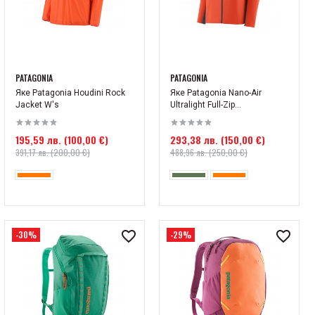
PATAGONIA
PATAGONIA
Яке Patagonia Houdini Rock
Яке Patagonia Nano-Air
Jacket W's
Ultralight Full-Zip...
195,59 лв. (100,00 €)
293,38 лв. (150,00 €)
391,17 лв. (200,00 €)
488,96 лв. (250,00 €)
-30%
-29%