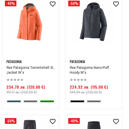
-40%
-50%
PATAGONIA
PATAGONIA
Яке Patagonia Torrentshell 3L
Яке Patagonia Nano-Puff
Jacket W's
Hoody M's
234,70 лв. (120,00 €)
224,92 лв. (115,00 €)
391,17 лв. (200,00 €)
449,84 лв. (230,00 €)
-50%
-40%