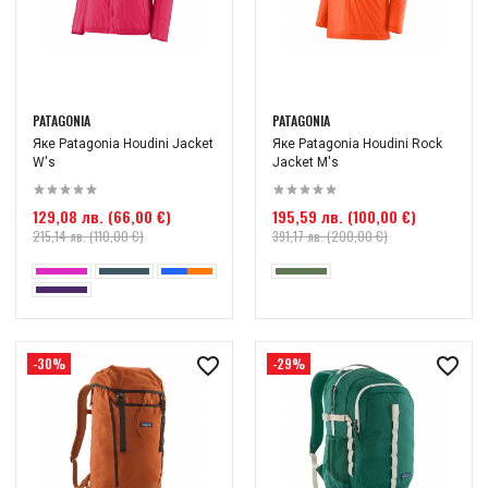
PATAGONIA
PATAGONIA
Яке Patagonia Houdini Jacket
Яке Patagonia Houdini Rock
W's
Jacket М's
129,08 лв. (66,00 €)
195,59 лв. (100,00 €)
215,14 лв. (110,00 €)
391,17 лв. (200,00 €)
-30%
-29%