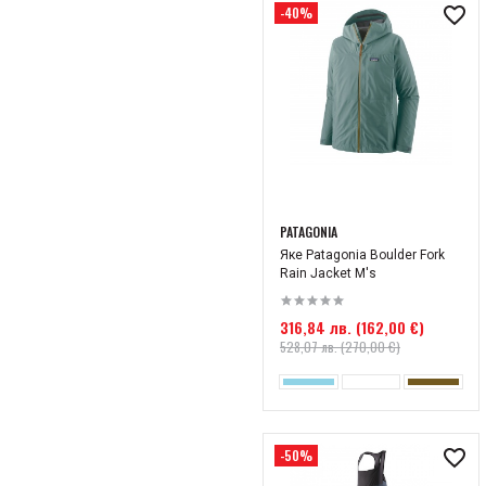
30
32
Йога
-40%
Зима 2023
40
55
Риболов
Лято 2022
70
Зима 2022
Лято 2021
Зима 2021
Лято 2020
Лято 2025
PATAGONIA
Яке Patagonia Boulder Fork
Зима 2026
Rain Jacket M's
Лято 2026
316,84 лв. (162,00 €)
528,07 лв. (270,00 €)
-50%