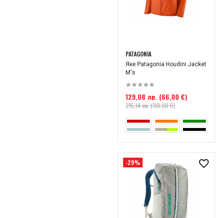
PATAGONIA
Яке Patagonia Houdini Jacket
M's
129,08 лв. (66,00 €)
215,14 лв. (110,00 €)
-29%