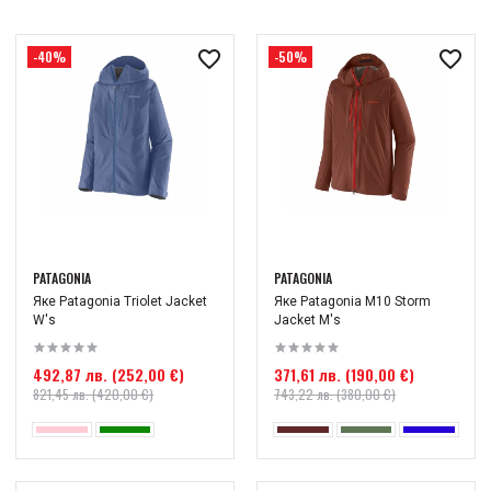
-40%
-50%
PATAGONIA
PATAGONIA
Яке Patagonia Triolet Jacket
Яке Patagonia M10 Storm
W's
Jacket M's
492,87 лв. (252,00 €)
371,61 лв. (190,00 €)
821,45 лв. (420,00 €)
743,22 лв. (380,00 €)