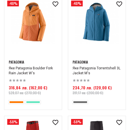
-40%
-40%
PATAGONIA
PATAGONIA
Яке Patagonia Boulder Fork
Яке Patagonia Torrentshell 3L
Rain Jacket W's
Jacket M's
316,84 лв. (162,00 €)
234,70 лв. (120,00 €)
528,07 лв. (270,00 €)
391,17 лв. (200,00 €)
-50%
-50%