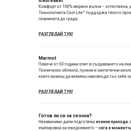
Icebreaker
Комфорт от 100% мерино вълна – естествена, 
Технологията Cool-Lite™ поддържа тялото прох
планината до града.
РАЗГЛЕДАЙ ТУК!
Marmot
Повече от 50 години опит в създаването на ек
Техническо облекло, пухени и синтетични изол
които можеш да вземеш навсякъде със себе си
РАЗГЛЕДАЙ ТУК!
Готов ли си за сезона?
Независимо дали подготвяш
есенни преходи
,
екипировка за ежедневието –
сега е моментъ