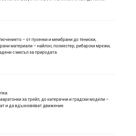
лючението – от пухенки и мембрани до тениски,
рани материали – найлон, полиестер, рибарски мрежи,
адени с мисъл за природата.
пка.
 маратонки за трейл, до катерачни и градски модели –
ат и да вдъхновяват движение.