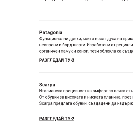
Patagonia
Функционални дрехи, които носят духа на прик
неопрени и борд шорти. Изработени от рецикли
органичен памук и коноп, тези облекла са създ
РАЗГЛЕДАЙ ТУК!
Scarpa
Италианска прецизност и комфорт за всяка стъ
От обувки за високата и ниската планина, през
Scarpa предлага обувки, създадени да издърж
РАЗГЛЕДАЙ ТУК!