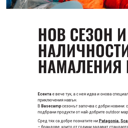
НОВ СЕЗОН И
НАЛИЧНОСТИ
НАМАЛЕНИЯ 
Есента
е вече тук, а с нея идва и онова специа
приключения навън.
В
Basecamp
сезонът започва с добри новини: 
подбрани продукти от най-добрите outdoor мар
Сред тях са добре познатите ни
Patagonia
,
Sca
– брандове, които от години задават стандарт