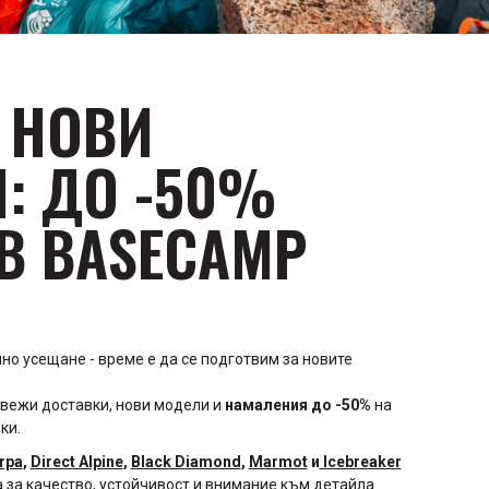
 НОВИ
: ДО -50%
В BASECAMP
лно усещане - време е да се подготвим за новите
свежи доставки, нови модели и
намаления до -50%
на
ки.
rpa
,
Direct Alpine
,
Black Diamond
,
Marmot
и
Icebreaker
а за качество, устойчивост и внимание към детайла.