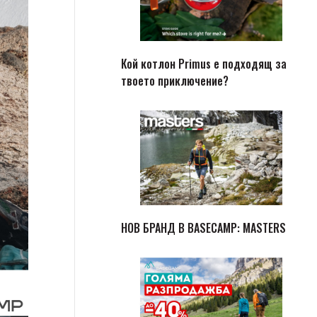
Кой котлон Primus е подходящ за
твоето приключение?
НОВ БРАНД В BASECAMP: MASTERS