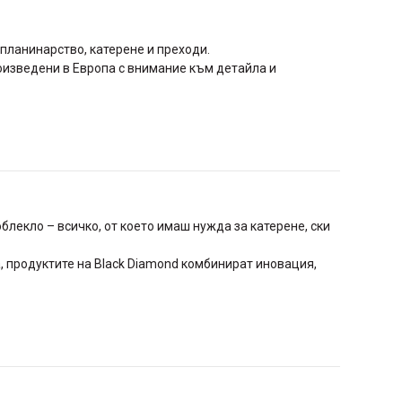
 планинарство, катерене и преходи.
оизведени в Европа с внимание към детайла и
блекло – всичко, от което имаш нужда за катерене, ски
, продуктите на Black Diamond комбинират иновация,