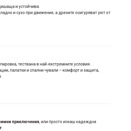
дишаща и устойчива.
ладно и сухо при движение, а дрехите осигуряват уют от
ипировка, тествана в най-екстремните условия.
ации, палатки и спални чували – комфорт и защита,
.
зимни приключения
, или просто искаш надеждна
т
.