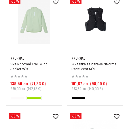
-50%
-30%
NNORMAL
NNORMAL
Яке Nnormal Trail Wind
Жилетка за бягане NNormal
Jacket W's
Race Vest M's
139,50 лв. (71,33 €)
191,67 лв. (98,00 €)
279,00 лв. (142,65 €)
273,82 лв. (140,00 €)
-30%
-30%