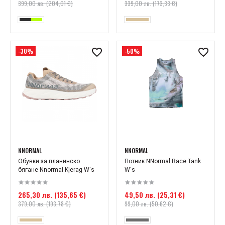
399,00 лв. (204,01 €)
339,00 лв. (173,33 €)
-30%
-50%
NNORMAL
NNORMAL
Обувки за планинско
Потник NNormal Race Tank
бягане Nnormal Kjerag W's
W's
265,30 лв. (135,65 €)
49,50 лв. (25,31 €)
379,00 лв. (193,78 €)
99,00 лв. (50,62 €)