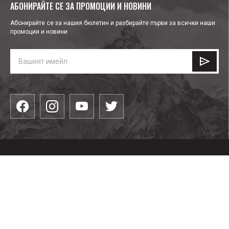
АБОНИРАЙТЕ СЕ ЗА ПРОМОЦИИ И НОВИНИ
Абонирайте се за нашия бюлетин и разбирайте първи за всички наши
промоции и новини
КАТЕГОРИИ
Облекла
ПОЛЕЗНО
Водни спортове
Обувки
Блог
Парапланеризъм