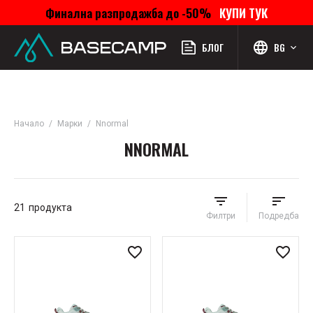
Финална разпродажба до -50%
КУПИ ТУК
Меню
Профил
Търсене
Любими
Количка
БЛОГ
BG
Начало
Марки
Nnormal
NNORMAL
21
продукта
Филтри
Подредба