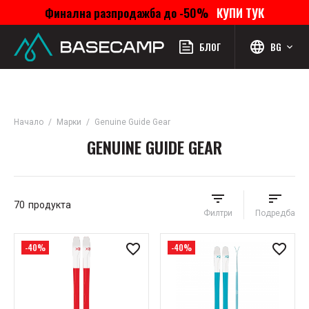
Финална разпродажба до -50%
КУПИ ТУК
Меню
Профил
Търсене
Любими
Количка
БЛОГ
BG
Начало
Марки
Genuine Guide Gear
GENUINE GUIDE GEAR
70
продукта
Филтри
Подредба
-40%
-40%