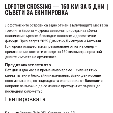
LOFOTEN CROSSING — 160 КМ ЗА 5 ДНИ |
СЪВЕТИ ЗА ЕКИПИРОВКА
Лофотенските острови са едно от най-вълнуващите места за
трекинг в Европа – сурова северна природа, назъбени
планински върхове, безлюдни плажове и драматични
фиорди. През август 2025 Димитър Димитров и Антония
Григорова осъществиха преминаване от юг на север –
приключение, което ги отведе на 160 километра през най-
дивите кътчета на архипелага.
Предизвикателството
Пет дни и два часа в променливо време – силен вятър,
кални пътеки и безкрайни изкачвания. Всеки ден носеше
ново изпитание, но надеждната екипировка от
Basecamp
направи възможно да се измине преходът от първия до
последния километър.
Екипировката