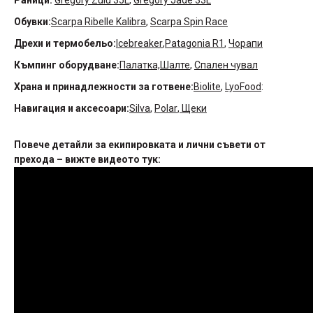
Раници:
Gregory Zulu 35L
,
Gregory Jade 33L
Обувки:
Scarpa Ribelle Kalibra
,
Scarpa Spin Race
Дрехи и термобельо:
Icebreaker
,
Patagonia R1
,
Чорапи
Къмпинг оборудване:
Палатка,
Шалте
,
Спален чувал
Храна и принадлежности за готвене:
Biolite
,
LyoFood
:
Навигация и аксесоари:
Silva
,
Polar
,
Щеки
Повече детайли за екипировката и лични съвети от
прехода – вижте видеото тук: