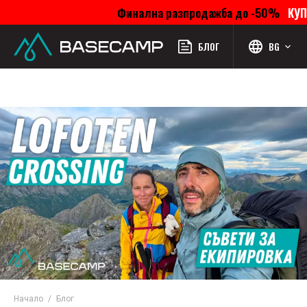
Финална разпродажба до -50%
КУП
Меню
Профил
Търсене
Л
БЛОГ
BG
Начало
Блог