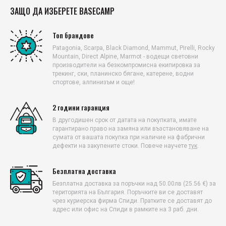
MOUNTAINER, познат със своята издръжливост и комфорт.
ЗАЩО ДА ИЗБЕРЕТЕ BASECAMP
Новата версия използва
по-леки, модерни материи
, но
запазва здравината и надеждността.
Топ брандове
Панталоните са с
по-широка и удобна кройка (Regular fit)
,
Patagonia, Scarpa, Black Diamond, Mammut, Pirelli, Rocky
подходяща за различни типове тяло.
Еластичният колан с
Mountain, Direct Alpine, Marmot - водещи световни
колан Direct Alpine
осигурява стабилност при движение.
производители на безкомпромисна екипировка за
трекинг, ски, планинско бягане, катерене, водни
Функционалните детайли включват:
спортове, алпинизъм и още!
2 предни джоба с цип + 1 бедрен джоб с цип
за практично
2 години гаранция
съхранение.
В другодишен срок от датата на покупката, имате
гарантирано право на замяна или възстановяване на
Подсилени колене, седалищна зона и долнища на
сумата от вашата покупка при наличие на фабрични
дефекти на закупените стоки. Повече научете
тук
.
крачолите
за по-голяма издръжливост.
Безплатна доставка
Двупосочен цип на предния отвор
– улеснява
използването при носене на седалка за катерене.
Безплатна доставка за поръчки над 50.00лв (25.56 €) за
територията на България. Поръчките ви се доставят
чрез куриерска фирма Спиди. Пратките се доставят до
Регулируеми крачоли с копчета
за адаптиране към обувки.
адрес или офис на Спиди в рамките на 3 раб. дни.
Тези панталони са идеални за: туризъм, алпинизъм, via