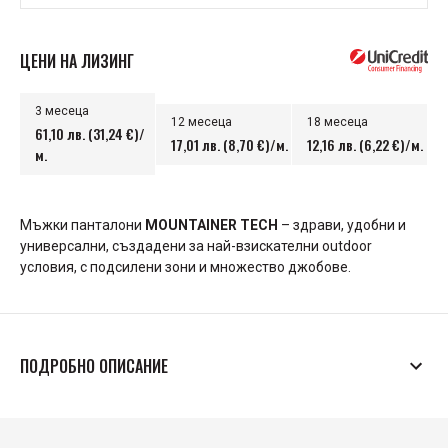
ЦЕНИ НА ЛИЗИНГ
3 месеца
12 месеца
18 месеца
61,10 лв. (31,24 €)/
17,01 лв. (8,70 €)/м.
12,16 лв. (6,22 €)/м.
м.
Мъжки панталони
MOUNTAINER TECH
– здрави, удобни и
универсални, създадени за най-взискателни outdoor
условия, с подсилени зони и множество джобове.
ПОДРОБНО ОПИСАНИЕ
Арт. №: 20W003112
MOUNTAINER TECH
са наследник на легендарния модел