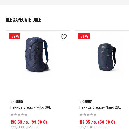
ferrata, планински спортове, работа на открито и ежедневно
носене.
ЩЕ ХАРЕСАТЕ ОЩЕ
-39%
-39%
GREGORY
GREGORY
Раница Gregory Miko 30L
Раница Gregory Nano 28L
193,63 лв. (99,00 €)
117,35 лв. (60,00 €)
322,71 лв. (165,00 €)
195,58 лв. (100,00 €)