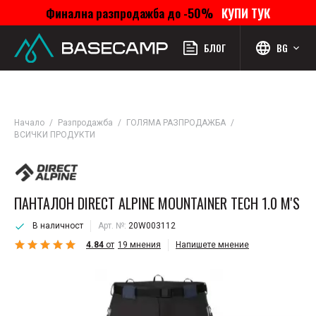
Финална разпродажба до -50%
КУПИ ТУК
Меню
Профил
Търсене
Любими
Количка
БЛОГ
BG
Начало
Разпродажба
ГОЛЯМА РАЗПРОДАЖБА
ВСИЧКИ ПРОДУКТИ
ПАНТАЛОН DIRECT ALPINE MOUNTAINER TECH 1.0 M'S
В наличност
Арт. №:
20W003112
4.84
от
19
мнения
Напишете мнение